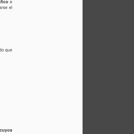
fico
e
arse el
odo que
cuyos