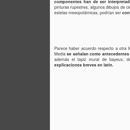
componentes han de ser interpreta
pinturas rupestres, algunos dibujos de ci
estelas mesopotámicas, podrían ser
con
pl
la
so
El
de
p
Parece haber acuerdo respecto a otra 
Media
se señalan como antecedentes l
además el tapiz mural de bayeux, d
D
explicaciones breves en latín.
ca
qu
E
to
In
D