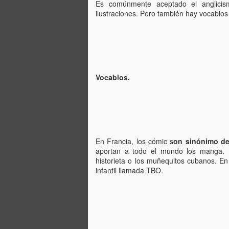
Es comúnmente aceptado el anglicis
re
ilustraciones. Pero también hay vocablos
cu
d
La
Vocablos.
J
s
En Francia, los cómic s
on sinónimo de
La
aportan a todo el mundo los manga.
si
historieta o los muñequitos cubanos. En
lo
infantil llamada TBO.
pr
lo
J