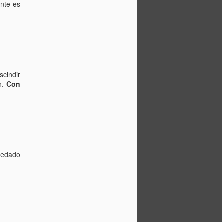
nte es
scindir
n.
Con
uedado