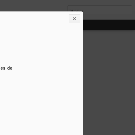
jes de
sobre la concepción
so: Nicolás Copérnico.
n formuló, ya en el Renacimiento, la
egún la cual, el sol es el centro del
e gira a su alrededor.
 en el mundo antiguo.