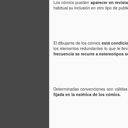
Los cómics pueden
aparecer en revist
habitual su inclusión en otro tipo de publ
fo
C
De
mo
a
El dibujante de los cómics
está condicio
pe
los elementos redundantes lo que le llev
frecuencia se recurre a estereotipos s
J
Un
a
i
c
Determinadas convenciones son válidas
ba
fijada en la estética de los cómics.
po
D
J