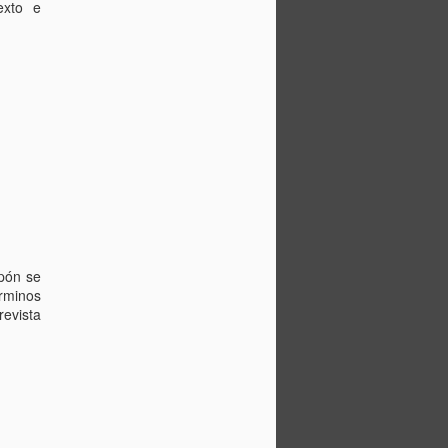
exto e
apón se
rminos
revista