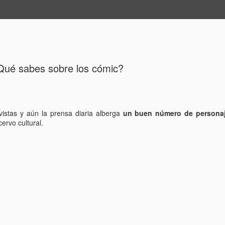
ide
Qué sabes sobre los cómic?
evistas y aún la prensa diaria alberga
un buen número de persona
ervo cultural.
Hablemos 
JAN
12
del univer
Fue Nicolás Copérnico quie
teoría del heliocentrismo. S
universo y es la tierra la qu
La concepción del universo