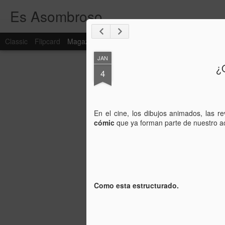
Es Asombroso
Classic
Flipcard
Magazine
Mosaic
Sidebar
Snapshot
Timesl
JAN
¿
4
En el cine, los dibujos animados, las r
cómic
que ya forman parte de nuestro ac
Como esta estructurado.