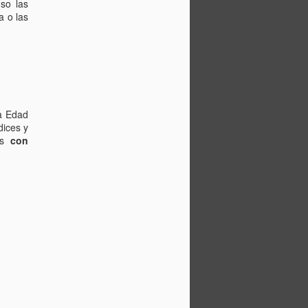
uso las
a o las
a Edad
dices y
dos
con