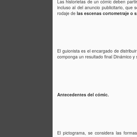
Las historietas de un cómic deben parti
incluso al del anuncio publicitario, que
cr
rodaje de
las escenas cortometraje o s
me
un
pr
R
El guionista es el encargado de distribui
En
componga un resultado final Dinámico y 
in
J
su
Ch
Antecedentes del cómic.
El
Fu
a 
D
El pictograma, se considera las formas