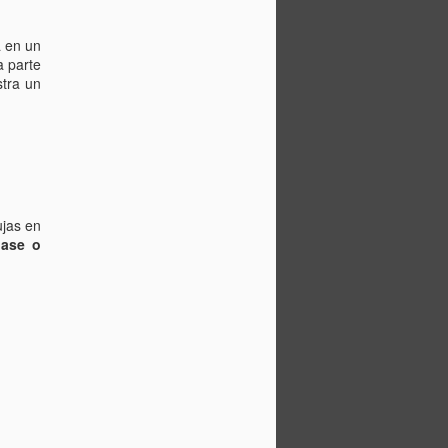
undo antiguo se impuso pronto la idea
 esfera. Una Concepción estrechamente
e carácter filosófico y religioso. La
a en un
stos pensadores la máxima expresión de
a parte
rsal.
stra un
ptaba, de manera general, que la Tierra,
 una posición central dentro de esta
ededor giraba el sol la luna las
celestes.
ujas en
lase o