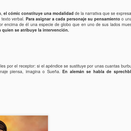
Entre los astrónomos del m
del universo con forma de
relacionada con exigencias d
a,
el cómic constituye una modalidad
de la narrativa que se expres
esfera representaba para e
 texto verbal.
Para asignar a cada personaje su pensamiento
o un
la armonía y la unidad unive
 por encima de él una especie de globo que en uno de sus lados mue
a quien se atribuye la intervención.
En el ámbito griego, se ace
es una esfera fija, ocupaba
inmensa estructura. A su alr
Estrellas y demás cuerpos 
es por el receptor: si el apéndice se sustituye por unas cuantas burb
onaje piensa, imagina o Sueña.
En alemán se habla de sprechb